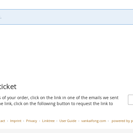
.
ticket
 of your order, click on the link in one of the emails we sent
 link, click on the following button to request the link to
act
Imprint
Privacy
Linktree
User Guide
vankaifong.com
powered by p