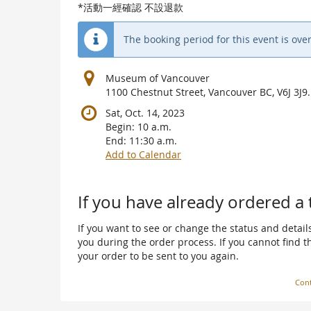
*活動一經確認 不設退款
The booking period for this event is over
Museum of Vancouver
1100 Chestnut Street, Vancouver BC, V6J 3J9.
Sat, Oct. 14, 2023
Begin:
10 a.m.
End:
11:30 a.m.
Add to Calendar
Products
If you have already ordered a 
If you want to see or change the status and details
you during the order process. If you cannot find the
your order to be sent to you again.
Cont