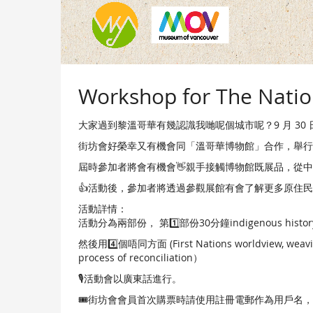
Workshop for The Nation
大家過到黎溫哥華有幾認識我哋呢個城市呢？9 月 30 日既「全國
街坊會好榮幸又有機會同「溫哥華博物館」合作，舉行 "What’s b
屆時參加者將會有機會👋親手接觸博物館既展品，從
👍活動後，參加者將透過參觀展館有會了解更多原住民
活動詳情：
活動分為兩部份， 第1️⃣部份30分鐘indigenous his
然後用4️⃣個唔同方面 (First Nations worldview, 
process of reconciliation）
🎙️活動會以廣東話進行。
🎟️街坊會會員首次購票時請使用註冊電郵作為用戶名