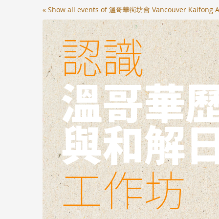
Skip to
« Show all events of 溫哥華街坊會 Vancouver Kaifong A
main
content