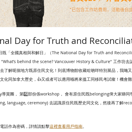
al Day for Truth and Reconcili
真相與和解日」（The National Day for Truth and Recon
ehind the scene? Vancouver History & Culture"
中去了解呢個地方既原住民文化！到底博物館收藏咗啲咩特別展品，我哋
文化同加拿大歷史，👍又或者可以應用喺將來搵工同移民考試㗎！機會難
tory導賞團， 第2️⃣部份係workshop， 會有原住民既belonging俾大家睇
weaving, language, ceremony) 去認識原住民既歷史同文化，然後再了解recon
，電話作為密碼，詳情請點擊
這裡查看用戶指南
。