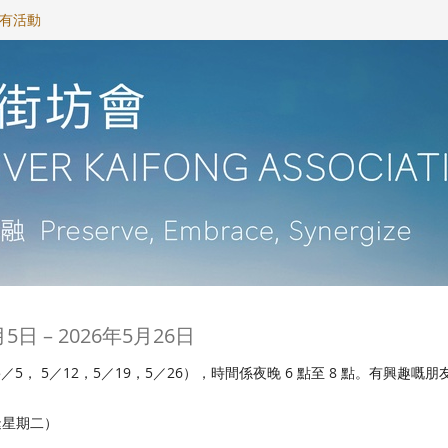
的所有活動
直
月5日
–
2026年5月26日
到
動（5／5， 5／12，5／19，5／26），時間係夜晚 6 點至 8 點。有興趣
（逢星期二）