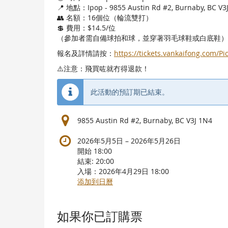
📍 地點：Ipop - 9855 Austin Rd #2, Burnaby, BC V3
👥 名額：16個位（輪流雙打）
💲 費用：$14.5/位
（參加者需自備球拍和球，並穿著羽毛球鞋或白底鞋）
報名及詳情請按：
https://tickets.vankaifong.com/Pi
⚠️注意：飛買咗就冇得退款！
此活動的預訂期已結束。
9855 Austin Rd #2, Burnaby, BC V3J 1N4
直
2026年5月5日
–
2026年5月26日
到
開始
18:00
結束:
20:00
入場：
2026年4月29日 18:00
添加到日曆
商
品
如果你已訂購票