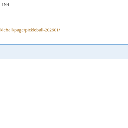
J 1N4
ckleball/page/pickleball-202601/